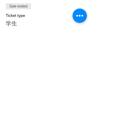
Sale ended
Ticket type
学生
More info
Price
¥2,000
このイベントをシェア
kns2klavier@gmail.com