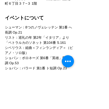
町６丁目３７−３ 1階
イベントについて
シューマン：8つのノヴェレッテン 第1番 へ
長調 Op.21 
リスト：巡礼の年 第2年「イタリア」より
「ペトラルカのソネット 第104番 S.161 
シベリウス：組曲＜フィンランディア＞（ピ
アノ・ソロ版） 
ショパン：ポロネーズ 第6番「英雄」変イ長
調 Op.53 
ショパン：バラード 第1番 ト短調 Op.23 
続きを読む >>
このイベントをシェア