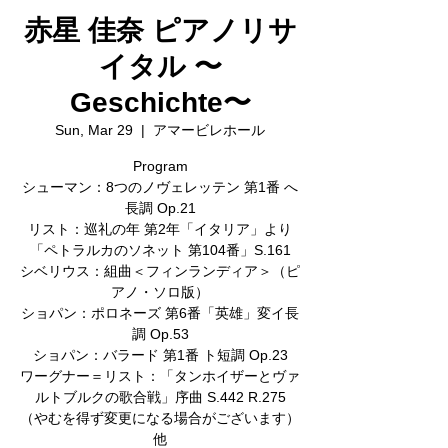
赤星 佳奈 ピアノリサ
イタル 〜
Geschichte〜
Sun, Mar 29
  |  
アマービレホール
Program
シューマン：8つのノヴェレッテン 第1番 へ
長調 Op.21
リスト：巡礼の年 第2年「イタリア」より
「ペトラルカのソネット 第104番」S.161
シベリウス：組曲＜フィンランディア＞（ピ
アノ・ソロ版）
ショパン：ポロネーズ 第6番「英雄」変イ長
調 Op.53
ショパン：バラード 第1番 ト短調 Op.23
ワーグナー＝リスト：「タンホイザーとヴァ
ルトブルクの歌合戦」序曲 S.442 R.275
（やむを得ず変更になる場合がございます）
他